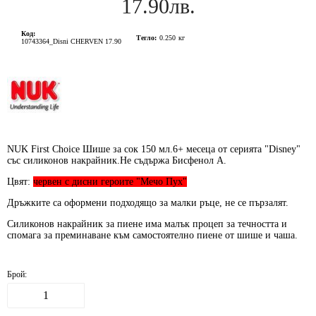
17.90лв.
Код:
Тегло:
0.250
кг
10743364_Disni CHERVEN 17.90
NUK First Choice Шише за сок 150 мл.6+ месеца от серията "Disney"
със силиконов накрайник.Не съдържа Бисфенол А.
Цвят:
червен с дисни героите "Мечо Пух"
Дръжките са оформени подходящо за малки ръце, не се пързалят.
Силиконов накрайник за пиене има малък процеп за течността и
спомага за преминаване към самостоятелно пиене от шише и чаша.
Брой: