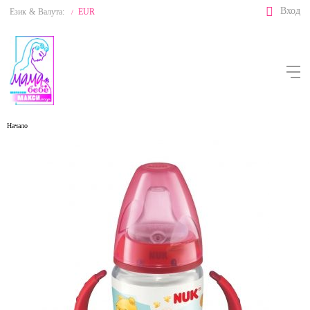
Вход
Език
&
Валута:
EUR
/
Начало