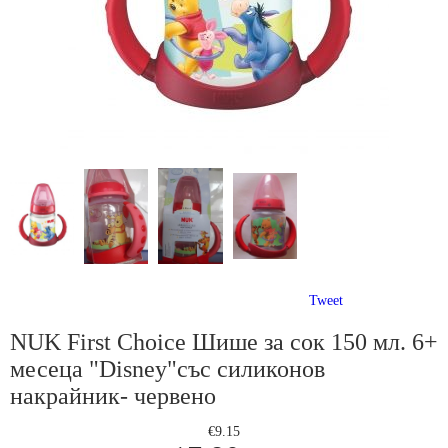
Tweet
NUK First Choice Шише за сок 150 мл. 6+
месеца "Disney"със силиконов
накрайник- червено
€9.15