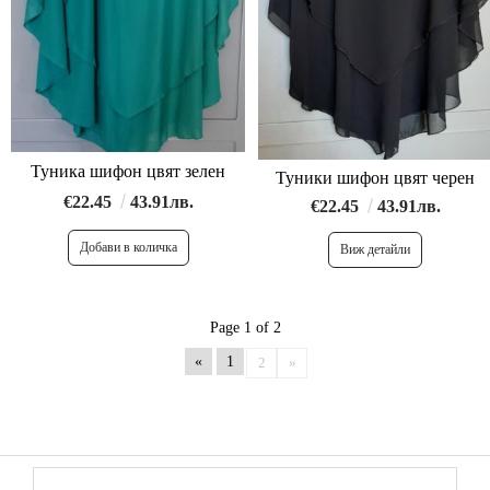
Туника шифон цвят зелен
Туники шифон цвят черен
€22.45
43.91лв.
€22.45
43.91лв.
Виж детайли
Page 1 of 2
«
1
2
»