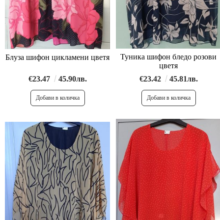
Туника шифон бледо розови
Блуза шифон цикламени цветя
цветя
€23.42
45.81лв.
€23.47
45.90лв.