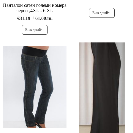
Панталон сатен големи номера
черен ,4XL - 6 XL
Виж детайли
€31.19
61.00лв.
Виж детайли