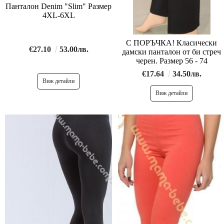
Панталон Denim "Slim" Размер
4XL-6XL
С ПОРЪЧКА! Класически
€27.10
53.00лв.
дамски панталон от би стреч
черен. Размер 56 - 74
€17.64
34.50лв.
Виж детайли
Виж детайли