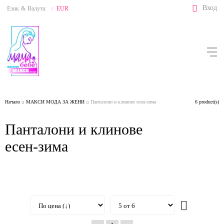
Вход
Език
&
Валута:
EUR
/
Начало
МАКСИ МОДА ЗА ЖЕНИ
Панталони и клинове есен-зима
6 product(s)
Панталони и клинове
есен-зима