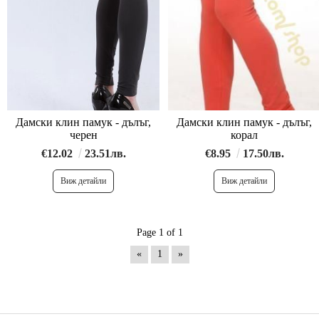
Дамски клин памук - дълъг,
Дамски клин памук - дълъг,
черен
корал
€12.02
23.51лв.
€8.95
17.50лв.
Виж детайли
Виж детайли
Page 1 of 1
«
1
»