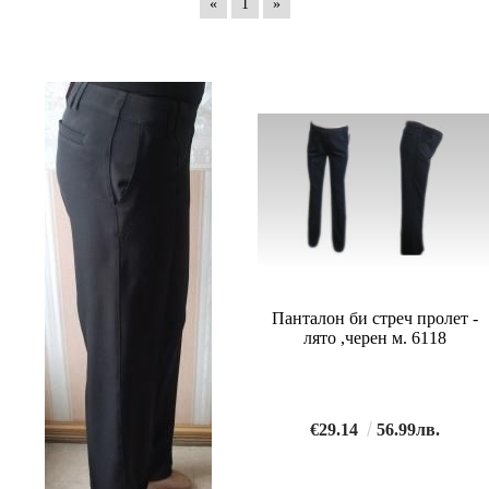
«
1
»
Панталон би стреч пролет -
лято ,черен м. 6118
€29.14
56.99лв.