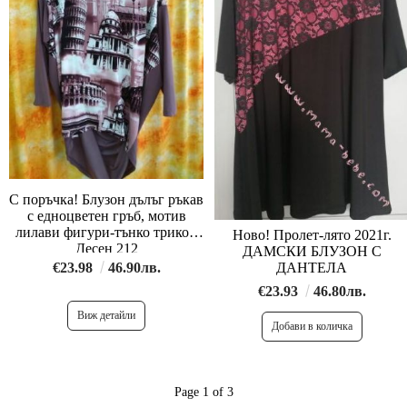
С поръчка! Блузон дълъг ръкав
с едноцветен гръб, мотив
лилави фигури-тънко трико -
Ново! Пролет-лято 2021г.
Десен 212
ДАМСКИ БЛУЗОН С
ДАНТЕЛА
€23.98
46.90лв.
€23.93
46.80лв.
Виж детайли
Page 1 of 3