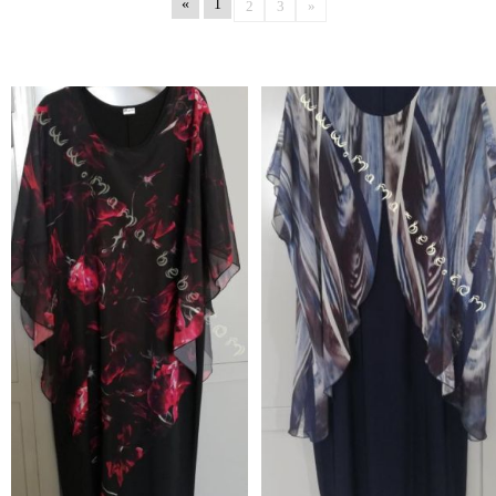
«
1
2
3
»