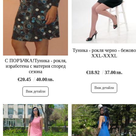
Туника - рокля черно - бежово
XXL-XXXL
С ПОРЪЧКА!Туника - рокля,
изработена с материя според
сезона
€18.92
37.00лв.
€20.45
40.00лв.
Виж детайли
Виж детайли