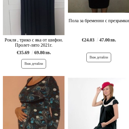
Пола за бременни с презрамки
€24.03
47.00лв.
Рокля , трико с яка от шифон.
Пролет-лято 2021г.
€35.69
69.80лв.
Виж детайли
Виж детайли