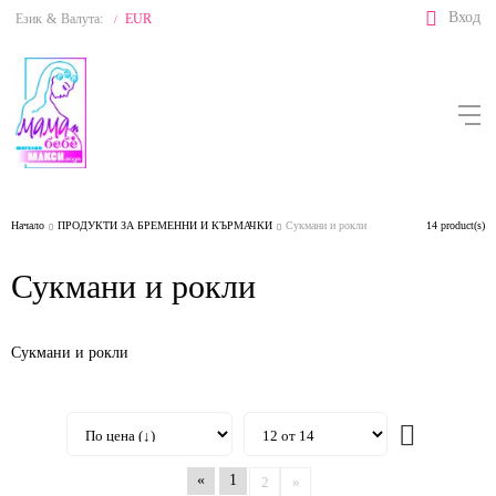
Вход
Език
&
Валута:
EUR
/
Начало
ПРОДУКТИ ЗА БРЕМЕННИ И КЪРМАЧКИ
Сукмани и рокли
14 product(s)
Сукмани и рокли
Сукмани и рокли
«
1
2
»