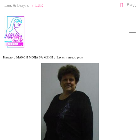
Вход
Език
&
Валута:
EUR
/
Начало
МАКСИ МОДА ЗА ЖЕНИ
Блузи, туники, ризи