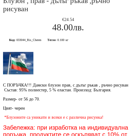
Блузон , прав - дълъг ръкав ,ръчно
рисуван
€24.54
48.00лв.
Код:
033044_Ris_Cheren
Тегло:
0.100
кг
С ПОРЪЧКА!!! Дамски блузон прав, с дълъг ръкав , ръчно рисуван
Състав: 95% полиестер, 5 % еластан. Произход: България.
Размер- от 56 до 70.
Цвят- черен
*Блузоните са уникати и всеки е с различна рисунка!
Забележка: при изработка на индивидуална
поръчка, продуктите се оскъпяват с 10% от