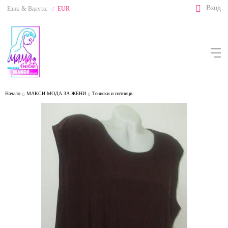
Вход
Език
&
Валута:
EUR
/
Начало
МАКСИ МОДА ЗА ЖЕНИ
Тениски и потници