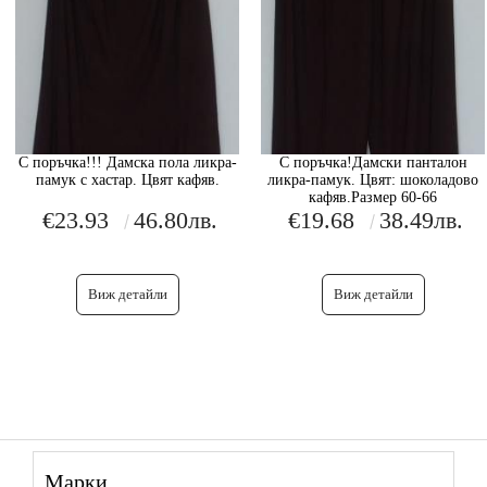
С поръчка!!! Дамска пола ликра-
С поръчка!Дамски панталон
памук с хастар. Цвят кафяв.
ликра-памук. Цвят: шоколадово
кафяв.Размер 60-66
€23.93
46.80лв.
€19.68
38.49лв.
Виж детайли
Виж детайли
Марки