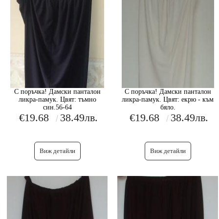
С поръчка! Дамски панталон
С поръчка! Дамски панталон
ликра-памук. Цвят: тъмно
ликра-памук. Цвят: екрю - към
син.56-64
бяло.
€19.68
38.49лв.
€19.68
38.49лв.
Виж детайли
Виж детайли