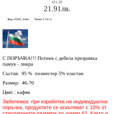
€11.20
21.91лв.
Код:
033001_Kafiav
Тегло:
0.150
кг
С ПОРЪЧКА!!! Потник с дебела презрамка
памук - ликра
Състав: 95 % полиестер 5% еластан
Размер: 46-70
Цвят : кафяв
Забележка: при изработка на индивидуална
поръчка, продуктите се оскъпяват с 10% от
стандарнните размери до номер 62. Както и