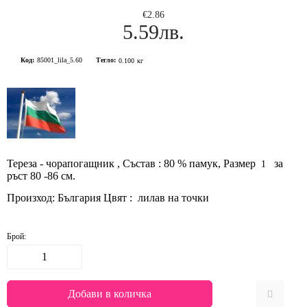
€2.86
5.59лв.
Код:
85001_lila_5.60
Тегло:
0.100
кг
Тереза - чорапогащник , Състав : 80 % памук,
Размер
за
1
ръст 80 -86 см.
Произход: България Цвят : лилав на точки
Брой: