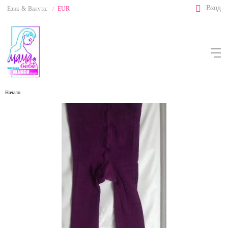
Вход
Език
&
Валута:
EUR
/
Начало