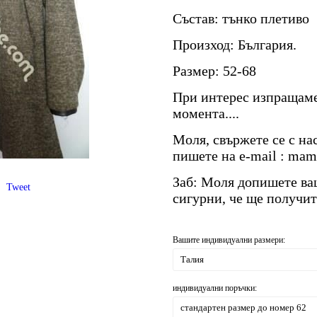
Състав: тънко плетиво
Произход: България.
Размер: 52-68
При интерес изпращаме
момента....
Моля, свържете се с на
пишете на е-mail : ma
Заб: Моля допишете ва
Tweet
сигурни, че ще получит
Вашите индивидуални размери:
индивидуални поръчки: