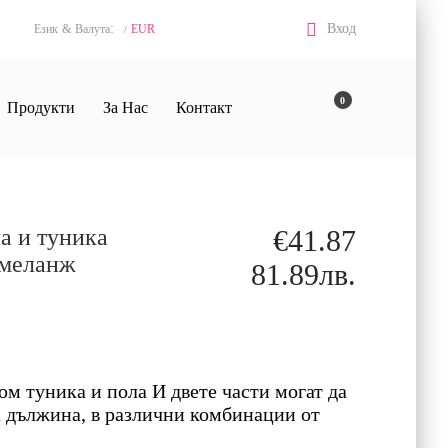
:
Вход
Език
&
Валута
EUR
/
0
Продукти
За Нас
Контакт
а и туника
€41.87
 меланж
81.89лв.
м туника и пола И двете части могат да
а дължина, в различни комбинации от