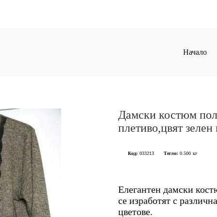
Начало
Дамски костюм пол
плетиво,цвят зелен
Код:
033213
Тегло:
0.500
кг
Елегантен дамски костю
се изработят с различн
цветове.