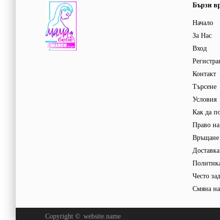
Бързи в
Начало
За Нас
Вход
Регистра
Контакт
Търсене
Условия
Как да п
Право на
Връщане 
Доставка
Политика
Често за
Смяна на
Copyright ©
website.name