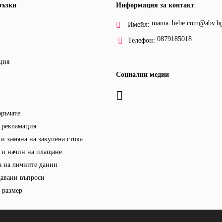
ръзки
Информация за контакт
mama_bebe.com@abv.b
Имейл:
0879185018
Телефон:
ция
Социални медии
оръчате
 рекламация
и замяна на закупена стока
 и начин на плащане
 на личните данни
давани въпроси
 размер