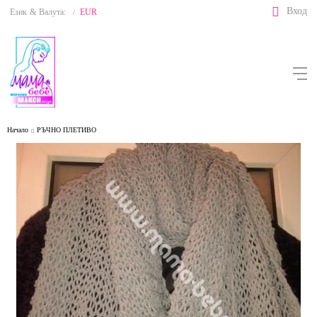
Вход
Език
&
Валута:
EUR
/
Начало
РЪЧНО ПЛЕТИВО