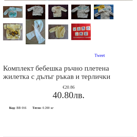
Tweet
Комплект бебешка ръчно плетена
жилетка с дълъг ръкав и терлички
€20.86
40.80лв.
Код:
BB 016
Тегло:
0.200
кг