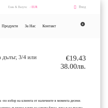
:
Вход
Език
&
Валута
EUR
/
0
Продукти
За Нас
Контакт
 дълъг, 3/4 или
€19.43
38.00лв.
а -по избор на клиента от наличните в момента десени.
злична дължина както на самата блуза, така и на ръкава.