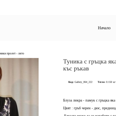
Начало
уники пролет - лято
Туника с гръцка яка
къс ръкав
Код:
Gallery_064_222
Тегло:
0.150
кг
Блуза ликра - памук с гръцка яка
Цвят : гръб черен - дюс, предниц
Блузата може да се изработи с ра