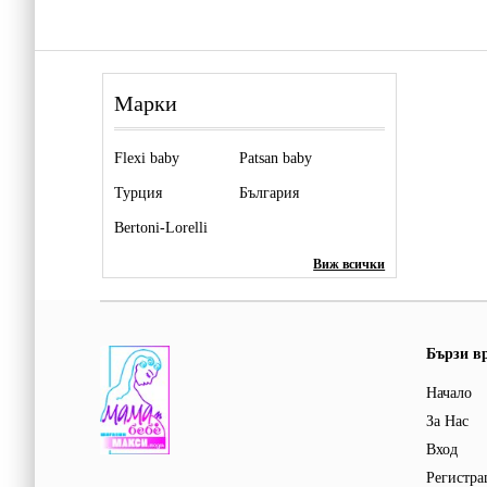
Марки
Flexi baby
Patsan baby
Турция
България
Bertoni-Lorelli
Виж всички
Бързи в
Начало
За Нас
Вход
Регистра