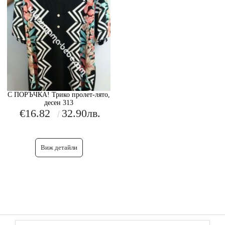
С ПОРЪЧКА! Трико пролет-лято,
десен 313
€16.82
32.90лв.
Виж детайли