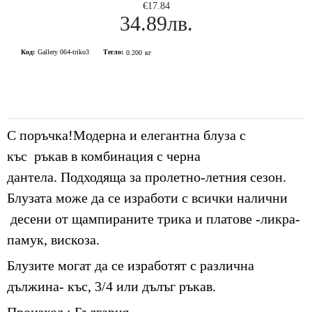
€17.84
34.89лв.
Код:
Gallery 064-triko3
Тегло:
0.200
кг
С поръчка!Модерна и елегантна блуза с
къс ръкав в комбинация с черна
дантела. Подходяща за пролетно-летния сезон.
Блузата може да се изработи с всички налични
десени от щампираните трика и платове -ликра-
памук, вискоза.
Блузите могат да се изработят с различна
дължина- къс, 3/4 или дълъг ръкав.
Произход : България