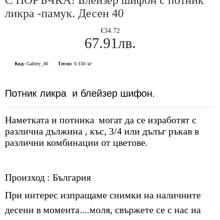
С ПОРЪЧКА! Блейзер шифон с потник
ликра -памук. Десен 40
€34.72
67.91лв.
Код:
Gallery_40
Тегло:
0.150
кг
Потник ликра и блейзер шифон.
Наметката и потника
могат да се изработят с
различна дължина , къс, 3/4 или дълъг ръкав в
различни комбинации от цветове.
Произход : България
При интерес изпращаме снимки на наличните
десени в момента....моля, свържете се с нас на