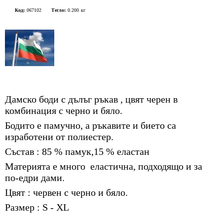
Код:
067102
Тегло:
0.200
кг
Дамско боди с дълъг ръкав , цвят черен в
комбинация с черно и бяло.
Бодито е памучно, а ръкавите и бието са
изработени от полиестер.
Състав : 85 % памук,15 % еластан
Материята е много еластична, подходящо и за
по-едри дами.
Цвят : червен с черно и бяло.
Размер : S - XL