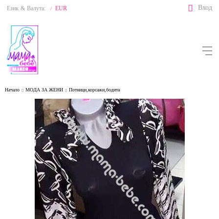
Вход
Език
&
Валута:
EUR
/
Начало
МОДА ЗА ЖЕНИ
Потници,корсажи,бодита