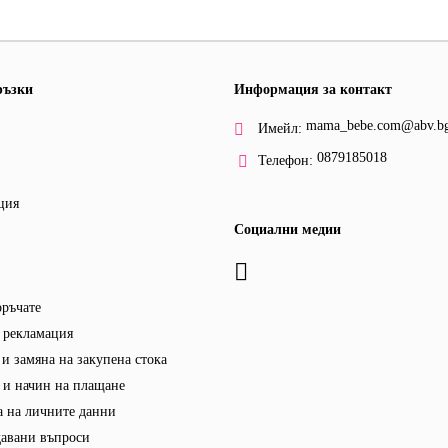
ръзки
Информация за контакт
mama_bebe.com@abv.b
Имейл:
0879185018
Телефон:
ция
Социални медии
оръчате
 рекламация
и замяна на закупена стока
 и начин на плащане
 на личните данни
давани въпроси