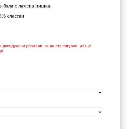
в-бяла с ламена нишка.
5% еластан
дивидуални размери, за да сте сигурни, че ще
р!