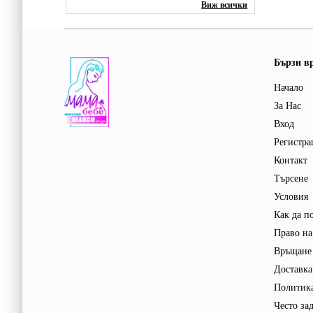
Виж всички
Бързи в
Начало
За Нас
Вход
Регистра
Контакт
Търсене
Условия
Как да п
Право на
Връщане 
Доставка
Политика
Често за