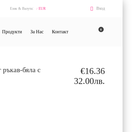
:
Вход
Език
&
Валута
EUR
/
0
Продукти
За Нас
Контакт
 ръкав-бяла с
€16.36
32.00лв.