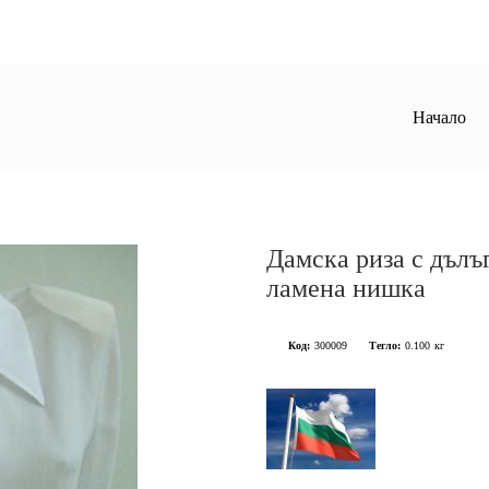
Начало
Дамска риза с дълъг
ламена нишка
Код:
300009
Тегло:
0.100
кг