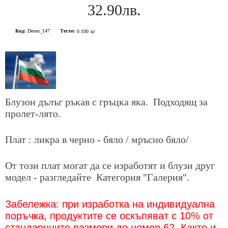
32.90лв.
Код:
Desen_147
Тегло:
0.100
кг
Блузон дълъг ръкав с гръцка яка. Подходящ за
пролет-лято.
Плат : ликра в черно - бяло / мръсно бяло/
От този плат могат да се изработят и блузи друг
модел - разгледайте Категория "Галерия".
Забележка: при изработка на индивидуална
поръчка, продуктите се оскъпяват с 10% от
стандарнните размери до номер 62. Както и