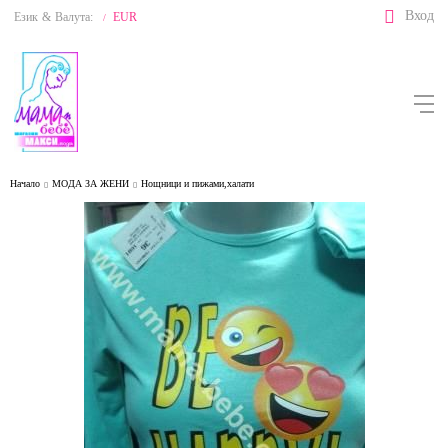
Вход
Език
&
Валута:
EUR
/
Начало
МОДА ЗА ЖЕНИ
Нощници и пижами,халати