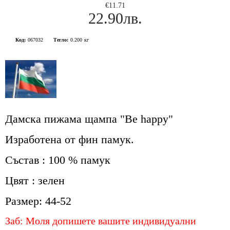
€11.71
22.90лв.
Код:
067032
Тегло:
0.200
кг
Дамска пижама щампа "Be happy"
Изработена от фин памук.
Състав : 100 % памук
Цвят : зелен
Размер: 44-52
Заб: Моля допишете вашите индивидуални