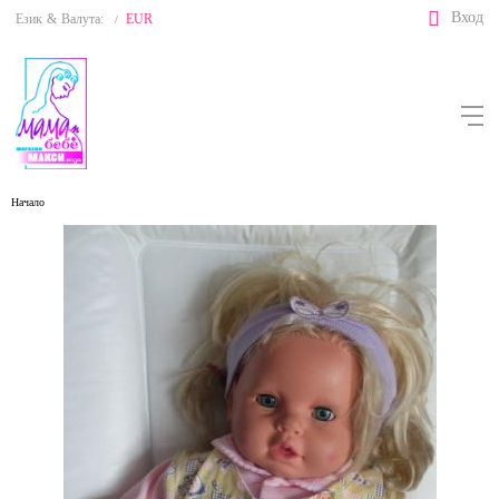
Вход
Език
&
Валута:
EUR
/
Начало