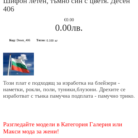
Шифон летен, тъмно син с цветя. Десен
406
€0.00
0.00лв.
Код:
Desen_406
Тегло:
0.100
кг
Този плат е подходящ за изработка на блейзери -
наметки, рокли, поли, туники,блузони. Дрехите се
изработват с тънка памучна подплата - памучно трико.
Разгледайте модели в Категория Галерия или
Макси мода за жени!