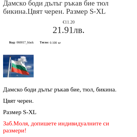
Дамско боди дълъг ръкав бие тюл
бикина.Цвят черен. Размер S-XL
€11.20
21.91лв.
Код:
060017_black
Тегло:
0.100
кг
Дамско боди дълъг ръкав бие, тюл, бикина.
Цвят черен.
Размер S-XL
Заб.Моля, допишете индивидуалните си
размери!