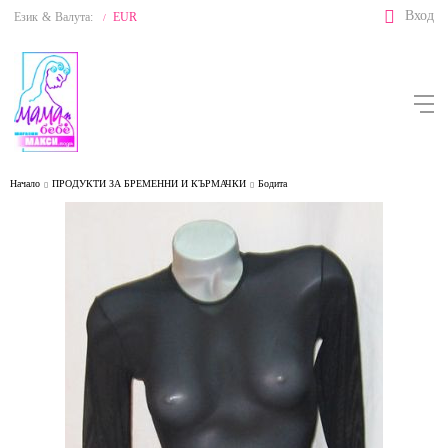
Вход
Език
&
Валута:
EUR
/
Начало
ПРОДУКТИ ЗА БРЕМЕННИ И КЪРМАЧКИ
Бодита