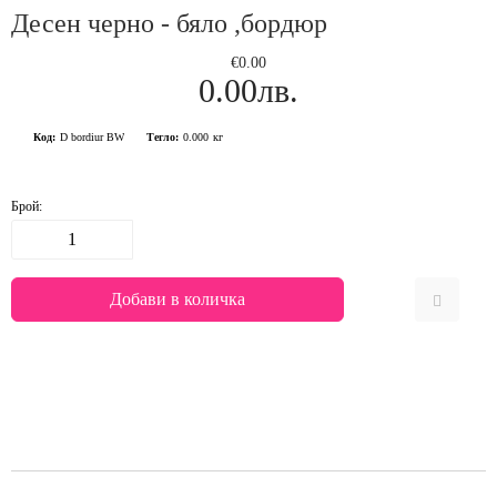
Десен черно - бяло ,бордюр
€0.00
0.00лв.
Код:
D bordiur BW
Тегло:
0.000
кг
Брой: