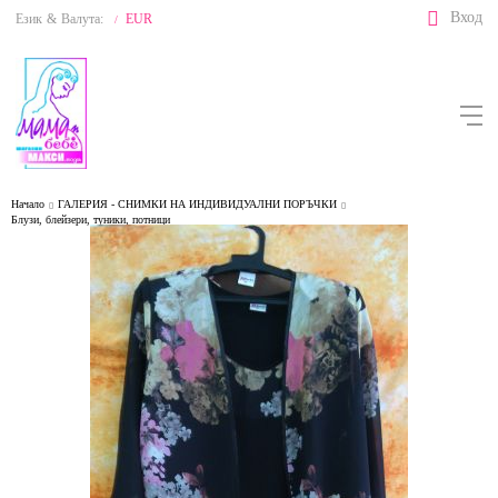
Вход
Език
&
Валута:
EUR
/
Начало
ГАЛЕРИЯ - СНИМКИ НА ИНДИВИДУАЛНИ ПОРЪЧКИ
Блузи, блейзери, туники, потници