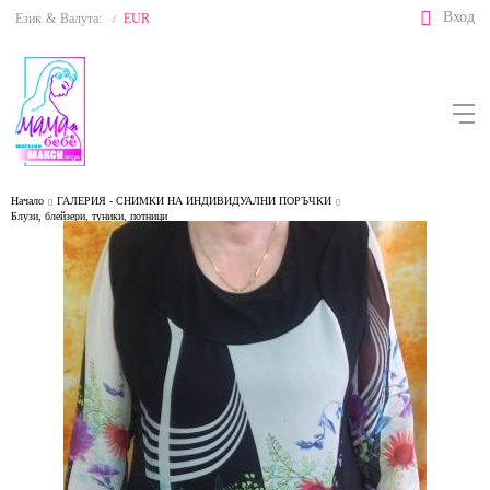
Вход
Език
&
Валута:
EUR
/
Начало
ГАЛЕРИЯ - СНИМКИ НА ИНДИВИДУАЛНИ ПОРЪЧКИ
Блузи, блейзери, туники, потници