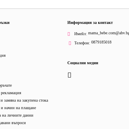
ръзки
Информация за контакт
mama_bebe.com@abv.b
Имейл:
0879185018
Телефон:
ция
Социални медии
оръчате
 рекламация
и замяна на закупена стока
 и начин на плащане
 на личните данни
давани въпроси