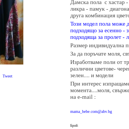
Дамска пола с хастар -
ликра - памук - диагон
друга комбинация цве
Този модел пола може д
подходящо за есенно - 
подходяща за пролет - 
Размер индивидуална п
За да поръчате моля, св
Изработваме поли от тр
различни цветове- черен
зелен.... и модели
Tweet
При интерес изпращаме
момента....моля, свърж
на е-mail :
mama_bebe.com@abv.bg
Брой: