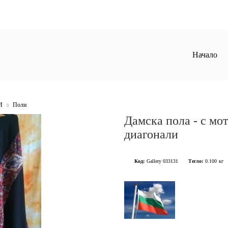
Начало
И
Поли
Дамска пола - с мо
диагонали
Код:
Gallery 033131
Тегло:
0.100
кг