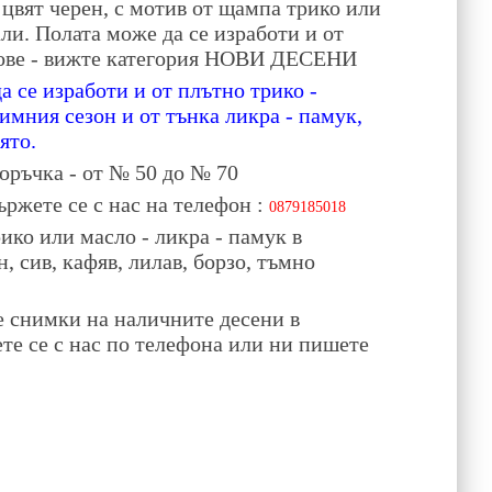
 цвят черен, с мотив от щампа трико или
али. Полата може да се изработи и от
тове - вижте категория НОВИ ДЕСЕНИ
а се изработи и от плътно трико -
зимния сезон и от тънка ликра - памук,
лято.
оръчка - от № 50 до № 70
ържете се с нас на телефон :
0879185018
ико или масло - ликра - памук в
, сив, кафяв, лилав, борзо, тъмно
 снимки на наличните десени в
ете се с нас по телефона или ни пишете