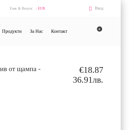
:
Вход
Език
&
Валута
EUR
/
0
Продукти
За Нас
Контакт
тив от щампа -
€18.87
36.91лв.