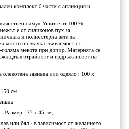
ален комплект 6 части с апликция и
качествен памук Ушит е от 100 %
нежът е от силиконов пух за
ничката и полиестерна вата за
ма много по-малка свиваемост от
-голяма мекота при допир. Материята се
ръжка,дълготрайност и издръжливост на
а олекотена завивка или одеяло : 100 х
 150 см
авивка
- Размер : 35 х 45 см;
лав или бял - в зависимост от желанието