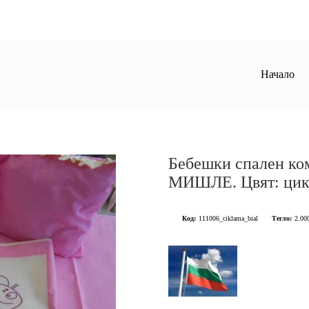
Начало
Бебешки спален ком
МИШЛЕ. Цвят: цикл
Код:
111006_ciklama_bial
Тегло:
2.00