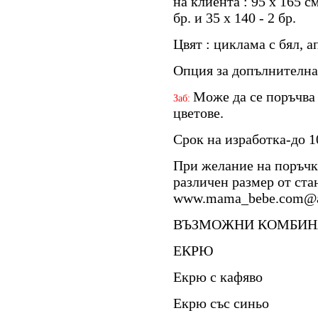
на клиента : 95 x 165 с
бр. и 35 х 140 - 2 бр.
Цвят : циклама с бял, 
Опция за допълнителна 
Може да се поръчва
Заб:
цветове.
Срок на изработка-до 1
При желание на поръчк
различен размер от ста
www.mama_bebe.com@a
ВЪЗМОЖНИ КОМБИН
ЕКРЮ
Екрю с кафяво
Екрю със синьо