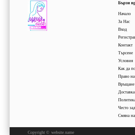
Бързи в
Начало
За Нас
Вход
Регистра
Контакт
Търсене
Условия
Как да п
Право на
Връщане 
Доставка
Политика
Често за
Смяна на
Copyright ©
website.name