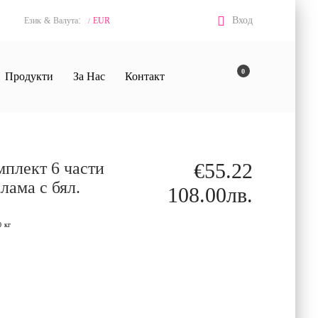
:
Вход
Език
&
Валута
EUR
/
0
Продукти
За Нас
Контакт
плект 6 части
€55.22
ама с бял.
108.00лв.
0
кг