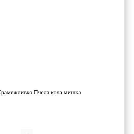
рамежливко Пчела кола мишка