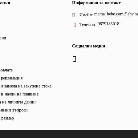
ръзки
Информация за контакт
mama_bebe.com@abv.b
Имейл:
0879185018
Телефон:
ция
Социални медии
оръчате
 рекламация
и замяна на закупена стока
 и начин на плащане
 на личните данни
давани въпроси
 размер