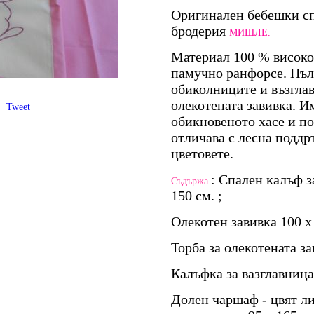
Оригинален бебешки сп
бродерия
МИШЛЕ.
Материал 100 % високо
памучно ранфорсе. Пъл
обиколниците и възглав
олекотената завивка. И
Tweet
обикновеното хасе и по
отличава с лесна подд
цветовете.
: Спален калъф з
Съдържа
150 см. ;
Олекотен завивка 100 х
Торба за олекотената з
Калъфка за вазглавница 
Долен чаршаф - цвят ли