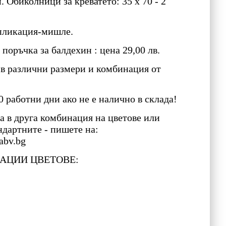
м. Обиколници за креватето: 35 x 70 - 2
апликация-мишле.
поръчка за балдехин : цена 29,00 лв.
 в различни размери и комбинация от
0 работни дни ако не е налично в склада!
а в друга комбинация на цветове или
ндартните - пишете на:
bv.bg
АЦИИ ЦВЕТОВЕ: