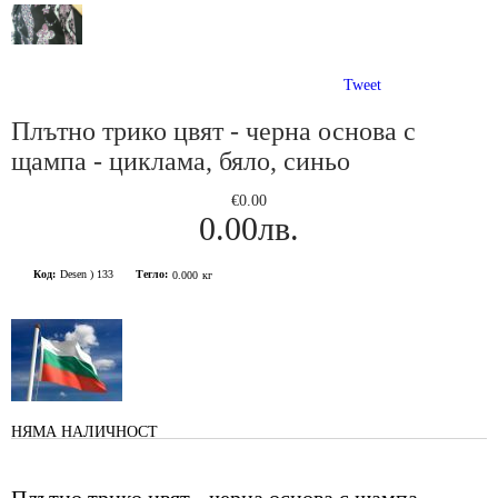
Tweet
Плътно трико цвят - черна основа с
щампа - циклама, бяло, синьо
€0.00
0.00лв.
Код:
Desen ) 133
Тегло:
0.000
кг
НЯМА НАЛИЧНОСТ
Плътно трико цвят - черна основа с щампа -