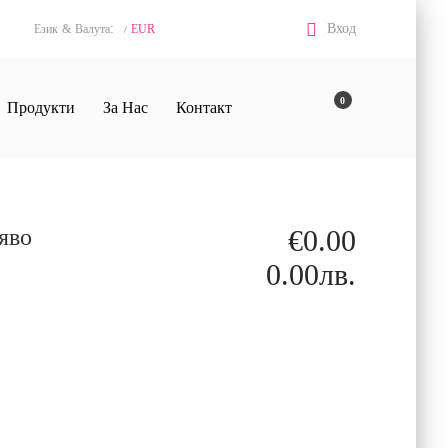
:
Вход
Език
&
Валута
EUR
/
0
Продукти
За Нас
Контакт
яво
€0.00
0.00лв.