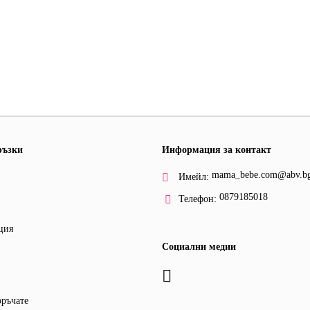
ръзки
Информация за контакт
mama_bebe.com@abv.b
Имейл:
0879185018
Телефон:
ция
Социални медии
оръчате