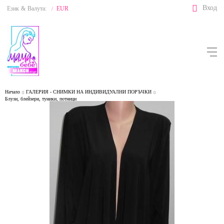
Вход
Език
&
Валута:
EUR
/
Начало
ГАЛЕРИЯ - СНИМКИ НА ИНДИВИДУАЛНИ ПОРЪЧКИ
Блузи, блейзери, туники, потници