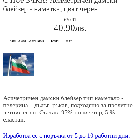
С ПОРЪЧКА! Асиметричен дамски
блейзер - наметка, цвят черен
€20.91
40.90лв.
Код:
033081_Galery Black
Тегло:
0.100
кг
Асичетричeн дамски блейзер тип наметало -
пелерина , дълъг ръкав, подходящо за пролетно-
летния сезон Състав: 95% полиестер, 5 %
еластан.
Изработва се с поръчка от 5 до 10 работни дни.