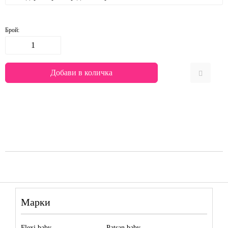
Брой:
Марки
Flexi baby
Patsan baby