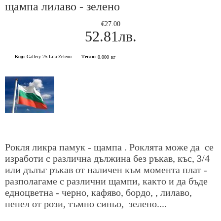
щампа лилаво - зелено
€27.00
52.81лв.
Код:
Gallery 25 Lila-Zeleno
Тегло:
0.000
кг
Рокля ликра памук - щампа . Роклята може да се
изработи с различна дължина без ръкав, къс, 3/4
или дълъг ръкав от наличен към момента плат -
разполагаме с различни щампи, както и да бъде
едноцветна - черно, кафяво, бордо, , лилаво,
пепел от рози, тъмно синьо, зелено....