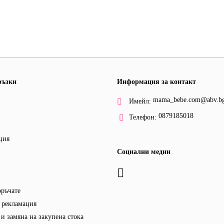
ръзки
Информация за контакт
mama_bebe.com@abv.b
Имейл:
0879185018
Телефон:
ция
Социални медии
оръчате
 рекламация
и замяна на закупена стока