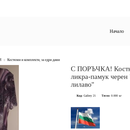
Начало
И
Костюми и комплекти, за едри дами
С ПОРЪЧКА! Костюм
ликра-памук черен
лилаво"
Код:
Gallery 21
Тегло:
0.000
кг