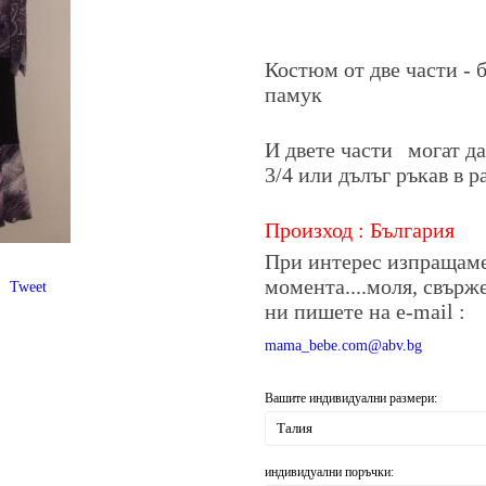
Костюм от две части - б
памук
И двете части
могат да
3/4 или дълъг ръкав в 
Произход : България
При интерес изпращаме
момента....моля, свърж
Tweet
ни пишете на е-mail :
mama_bebe.com@abv.bg
Вашите индивидуални размери:
индивидуални поръчки: