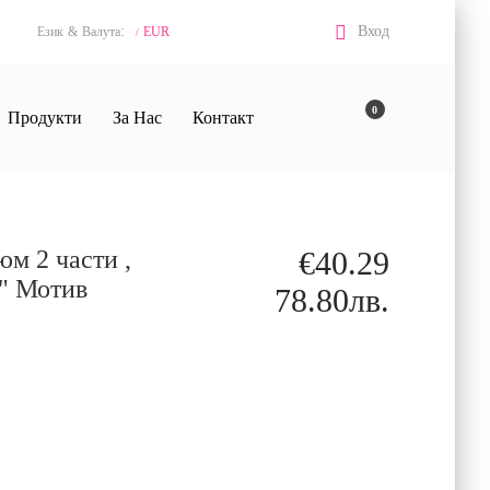
:
Вход
Език
&
Валута
EUR
/
0
Продукти
За Нас
Контакт
 2 части ,
€40.29
 " Мотив
78.80лв.