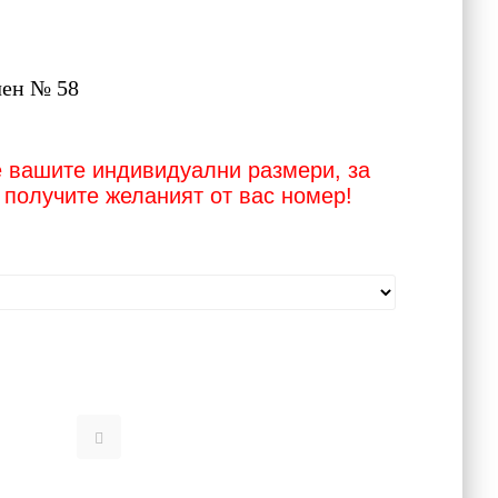
чен № 58
е вашите индивидуални размери, за
е получите желаният от вас номер!