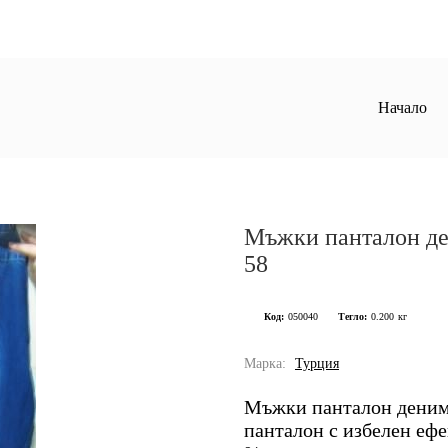
Начало
Мъжки панталон де
58
Код:
050040
Тегло:
0.200
кг
Марка:
Турция
Мъжки панталон деним 
панталон с избелен ефе