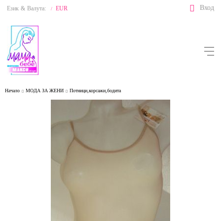
Вход
Език
&
Валута:
EUR
/
Начало
МОДА ЗА ЖЕНИ
Потници,корсажи,бодита