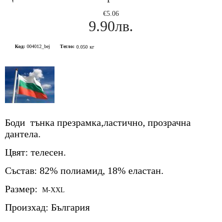
€5.06
9.90лв.
Код:
004012_bej
Тегло:
0.050
кг
Боди тънка презрамка,ластично, прозрачна
дантела.
Цвят: телесен.
Състав: 82% полиамид, 18% еластан.
Размер:
M-XXL
Произхад: България