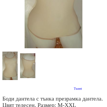
Tweet
Боди дантела с тънка презрамка дантела.
Цвят телесен. Размер: M-XXL