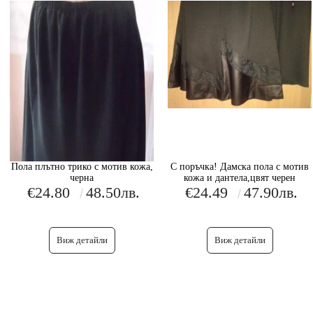
Пола плътно трико с мотив кожа,
С поръчка! Дамска пола с мотив
черна
кожа и дантела,цвят черен
€24.80
48.50лв.
€24.49
47.90лв.
Виж детайли
Виж детайли