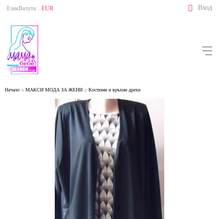
Вход
Език
Валута:
EUR
Начало
МАКСИ МОДА ЗА ЖЕНИ
Костюми и връхни дрехи