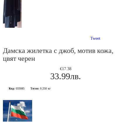
Tweet
Дамска жилетка с джоб, мотив кожа,
цвят черен
€17.38
33.99лв.
Код:
033085
Тегло:
0.250
кг