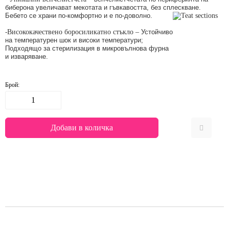
биберона увеличават мекотата и гъвкавостта, без сплескване.
Бебето се храни по-комфортно и е по-доволно.
-
Висококачествено боросиликатно стъкло –
Устойчиво
на температурен шок и високи температури;
Подходящо за стерилизация в микровълнова фурна
и изваряване.
Брой: