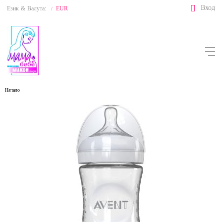
Вход
Език
&
Валута:
EUR
/
Начало