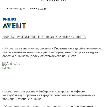
Код:
240ml_glass
Тегло:
0.100
кг
НАЙ-
ЕСТЕСТВЕНИЯТ НАЧИН ЗА ХРАНЕНЕ С ШИШЕ
-
Иновативна
анти-колик система
- Иновативната двойна анти-колик
клапа намалява коликите и дискомфорта, като пропуска въздуха
обратно в шишето, далеч от стомахчето на бебето.
-
Естествено засукване –
Биберонът с широка периферия,
наподобяващ формата на гърдата, улеснява комбинирането на
кърмене и хранене с шише.
-
Уникални венчелистчета –
венчелистчетата по периферията на