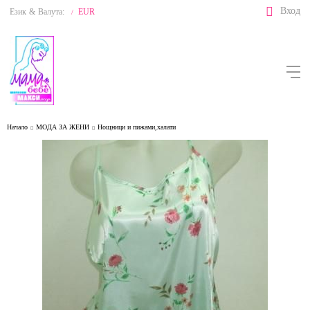
Вход
Език
&
Валута:
EUR
/
Начало
МОДА ЗА ЖЕНИ
Нощници и пижами,халати