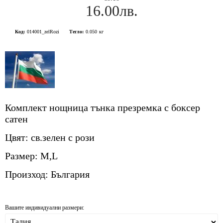
16.00лв.
Код:
014001_zelRozi
Тегло:
0.050
кг
Комплект нощница тънка презремка с боксер
сатен
Цвят: св.зелен с рози
Размер: M,L
Произход: България
Вашите индивидуални размери: