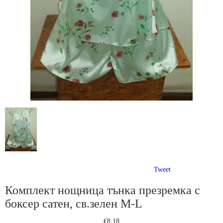
Tweet
Комплект нощница тънка презремка с
боксер сатен, св.зелен M-L
€8.18