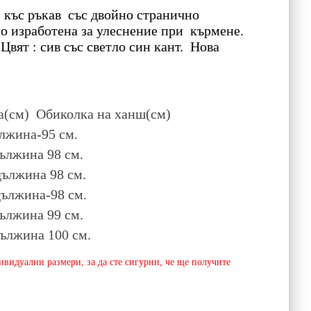
 къс ръкав със двойно странично
но изработена за улеснение при кърмене.
вят : сив със светло син кант. Нова
а(см) Обиколка на ханш(см)
ължина-95 см.
ължина 98 см.
дължина 98 см.
дължина-98 см.
дължина 99 см.
дължина 100 см.
видуални размери, за да сте сигурни, че ще получите