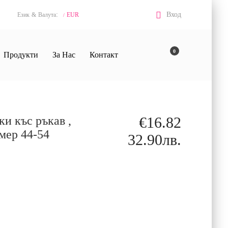
:
Вход
Език
&
Валута
EUR
/
0
Продукти
За Нас
Контакт
и къс ръкав ,
€16.82
змер 44-54
32.90лв.