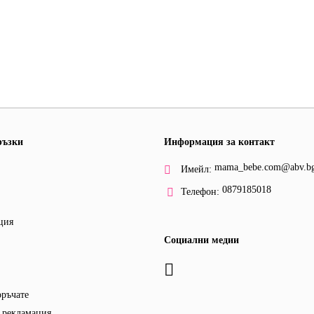
ръзки
Информация за контакт
mama_bebe.com@abv.b
Имейл:
0879185018
Телефон:
ция
Социални медии
оръчате
 рекламация