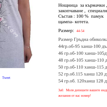
Нощница за кърмачки ,
закопчаване , специал
Състав : 100 % памук Ц
щампа- котета.
Размер:
44-54
Размер Гръдна обиколк
44гр.об-95 ханш-100 д
46
гр.об-100 ханш-105д
48 гр.об-105 ханш-110 
50 гр.об-110 ханш-115 
52 гр.об.115 ханш 120 
Tweet
54 гр.об. 120ханш 128 
Заб: Моля допишете вашите инди
желания от вас номер!