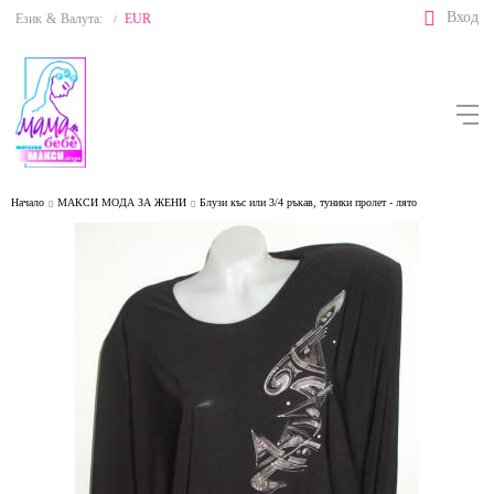
Вход
Език
&
Валута:
EUR
/
Начало
МАКСИ МОДА ЗА ЖЕНИ
Блузи къс или 3/4 ръкав, туники пролет - лято