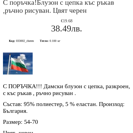
С поръчка!Блузон с цепка къс ръкав
,ръчно рисуван. Цвят черен
€19.68
38.49лв.
Код:
033002_cheren
Тегло:
0.100
кг
С ПОРЪЧКА!!! Дамски блузон с цепка, разкроен,
с къс ръкав , ръчно рисуван .
Състав: 95% полиестер, 5 % еластан. Произход:
България.
Размер: 54-70
Цвят- черен.